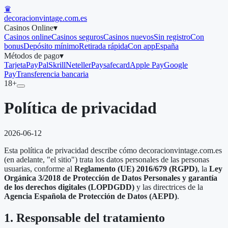
♛
decoracionvintage.com.es
Casinos Online
▾
Casinos online
Casinos seguros
Casinos nuevos
Sin registro
Con
bonus
Depósito mínimo
Retirada rápida
Con app
España
Métodos de pago
▾
Tarjeta
PayPal
Skrill
Neteller
Paysafecard
Apple Pay
Google
Pay
Transferencia bancaria
18+
Política de privacidad
2026-06-12
Esta política de privacidad describe cómo decoracionvintage.com.es
(en adelante, "el sitio") trata los datos personales de las personas
usuarias, conforme al
Reglamento (UE) 2016/679 (RGPD)
, la
Ley
Orgánica 3/2018 de Protección de Datos Personales y garantía
de los derechos digitales (LOPDGDD)
y las directrices de la
Agencia Española de Protección de Datos (AEPD)
.
1. Responsable del tratamiento